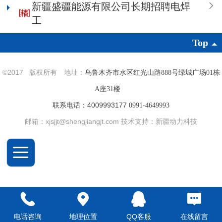
新疆盛疆能源有限公司长期招聘电焊
工
Top
©
2017 版权所有
地址：
乌鲁木齐市水区红光山路888号绿城广场01栋
A座31楼
联系电话：
4009993177
0991-4649993
邮箱：xjsjjt@shengjiangjt.com 技术支持：
新疆动力科技
电话咨询
地理位置
QQ客服
在线留言